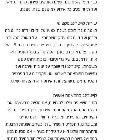
כבר מעל ל-35 שנה שאנו מעניקים שירות קייטרינג מא'
ועד ת' והופכים כל אירוע למושלם ובלתי נשכח.
שירות קייטרינג מקצועי
קייטרינג גדי הוקם בשנת 1988 על ידי בני הזוג גדי וטובה
ולדמן ועד היום זהו עסק משפחתי - על האוכל המשובח
אחראיים גדי ולדמן ובנו דוד. השניים שפים בדרגה 5 ובעלי
ניסיון עצום וידע רב בענף הקולינריה. בעל העסק הוא
איתי ולדמן, בנם של גדי וטובה. בזכות היותו עסק
משפחתי, קייטרינג גדי שומר על יציבות איתנה ועל
גמישות המותאמת לאירוע. אנו מקפידים על הפרטים
הקטנים, משום שהצלחת האירוע היא ההצלחה שלנו.
קייטרינג בהתאמה אישית
מתוך השאיפה שלנו למצוינות, אנו מבשלים בעצמנו את
כלל המנות החל מהמנות הראשונות, דרך העיקריות ועד
הקינוחים, ומקפידים על בחירת חומרי גלם טריים
ומשובחים. התפריט העשיר שלנו כשר בהשגחת הרבנות
וההתמחות שלנו היא על טהרת בשר – אנו מכינים מגוון
רחב של בשרים במעשנות ועל הגריל תוך בחירה בנתחי