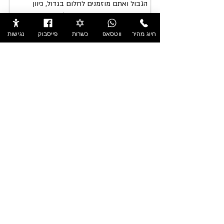
הגבול ואתם מוזמנים לחלום בגדול, כיוון
שחברת הקייטרינג כאן בכדי להפוך את הפנטזיה
שלכם למציאות.
חיוג מהיר
ווטסאפ
כשרות
פייסבוק
נגישות
קראו עוד
קייטרינג בשרי ל
אירועים
מתכננים שמחה משפחתית, אירוע עסקי, יום
הולדת או כל אירוע הכולל ארוחה? קייטרינג
בשרי לאירועים הוא תמיד הבחירה הנכונה לכל
אירוע משמח.