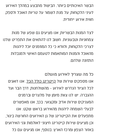
הבשר האיכותיים ביותר. הבישול מתבצע במהלך האירוע
לעיני הלקוחות, על מנת לשמור על טריות האוכל ולספק
חווית אירוע ייחודית.
לצד המנות הבשריות, אנו מציעים גם שפע של מנות
צמחוניות וטבעוניות. חשוב לנו להתאים את התפריט שלנו
לצרכי הלקוחות, ולוודא כי כל המוזמנים יוכל ליהנות
מהאוכל והמנות המותאמות לטעמם האישי ולמגבלות
התזונה שלהם.
כל מה שצריך לאירוע מושלם
אנו מספקים שירות של
קייטרינג כולל הכל
. אנו דואגים
לכל הציוד הנדרש לאירוע - מהשולחנות, דרך הבר ועד
ההגברה. יש לנו צוות מיומן של מלצרים וברמנים
המעניקים שירות אדיב ומקצועי. בכך, אנו מאפשרים
לבעלי השמחה ליהנות מהאירוע בראש שקט. אנו
מתפעלים את הקייטרינג של גן האירועים החורשה ביגור,
וכן מציעים שירות קייטרינג חיצוני לאולמות וגני האירועים
באזור הצפון ומרכז הארץ. בנוסף, אנו מגיעים עם כל