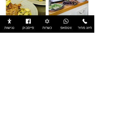
חיוג מהיר
ווטסאפ
כשרות
פייסבוק
נגישות
קייטרינג גדי'ס
כשהטעם והחוויה נפגשים
04-381-9497