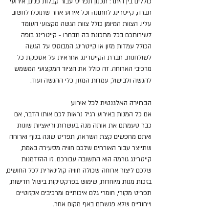
כוללים בין היתר: תכנון תפריט עבור קבלות פנים, אירועי
חברה, קייטרינג לחתונה וכל אירוע אחר שתוכלו לחשוב
עליו. הצוות המיומן כולל צוות הגשה מקצועי העומד
לשירותכם בכל מתכונת בה תבחרו - קייטרינג בופה
הכולל עמדות מזון או קייטרינג המבוסס על הגשה
לשולחנות. חברת הקייטרינג אחראית על אספקת כל
מרכיבי הארוחה. זה כולל את הציוד המקצועי המשמש
להגשה ולבישול, עמדות המזון, כלי ההגשה ועוד.
הבחירה האלגנטית לכל אירוע
אם כל המנות באירוע רגיל נראות לכם אותו הדבר, אם
כבר טעמתם את אותה מנה בעשרות וריאציות שונות
ואתם מחפשים קצת השראה, תפריט שונה בנוף וארוחה
שתייצר עבור האורחים שלכם חוויה מסעירה באמת,
קייטרינג גורמה הוא התשובה עבורכם. זו ההזדמנות
שלכם ליצור ארוחה שכולה חוויה קולינארית לכל החושים,
בזכות מנות מיוחדות, שימוש בפרקטיקות בישול חדישות,
תפריט מקורי, חומרי גלם איכותיים ומרכיבים אקזוטיים
וייחודיים שלא פגשתם באף מקום אחר.