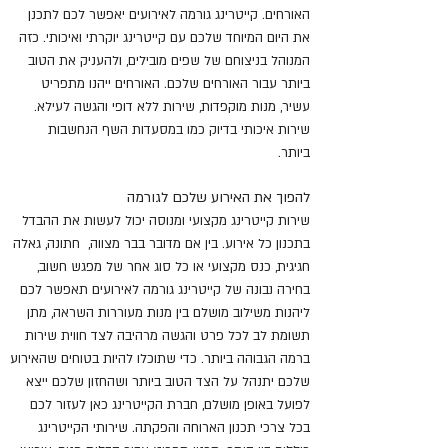
האורחים. קייטרינג גורמה לאירועים יאפשר לכם לתכנן
את היום המיוחד שלכם עם קייטרינג יוקרתי ואיכותי. כזה
המנוהל בניצוחם של שפים מובילים, ולהעניק את הטוב
ביותר עבור האורחים שלכם. האורחים ייהנו מתפריט
עשיר, מנות מוקפדות, שירות ללא דופי והגשה לעילא.
שירות איכותי בדיוק כמו במסעדות השף הנחשבות
ביותר.
להפוך את האירוע שלכם לגורמה
שירות קייטרינג מקצועי ומנוסה יכול לעשות את ההבדל
בתכנון כל אירוע. בין אם מדובר בבר מצווה, חתונה, גאלה
חגיגית, כנס מקצועי או כל סוג אחר של מפגש חשוב,
בחירה נבונה של קייטרינג גורמה לאירועים תאפשר לכם
ליהנות משילוב מושלם בין מנות מעוררות השראה, מתן
תשומת לב לכל פרט והגשה מרהיבה לצד חווית שירות
ברמה הגבוהה ביותר. כדי שתוכלו להיות בטוחים שהאירוע
שלכם יתנהל על הצד הטוב ביותר ושהחזון שלכם ייצא
לפועל באופן מושלם, חברת הקייטרינג כאן לעזור לכם
בכל צרכי תכנון הארוחה והפקתה. שירותי הקייטרינג